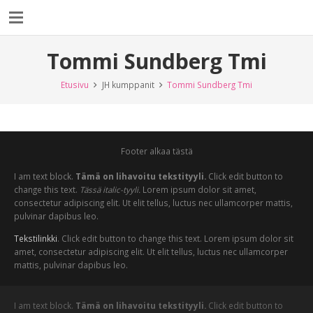
Tommi Sundberg Tmi
Etusivu
JH kumppanit
Tommi Sundberg Tmi
Footer alkaa tästä
I am text block.
Tämä on lihavoitu tekstityyli.
Click edit button to
change this text.
Tässä italic-tyyli.
Lorem ipsum dolor sit amet,
consectetur adipiscing elit. Ut elit tellus, luctus nec ullamcorper mattis,
pulvinar dapibus leo.
Tekstilinkki
. Click edit button to change this text. Lorem ipsum dolor sit
amet, consectetur adipiscing elit. Ut elit tellus, luctus nec ullamcorper
mattis, pulvinar dapibus leo.
I am text block.
Tämä on lihavoitu tekstityyli.
Click edit button to