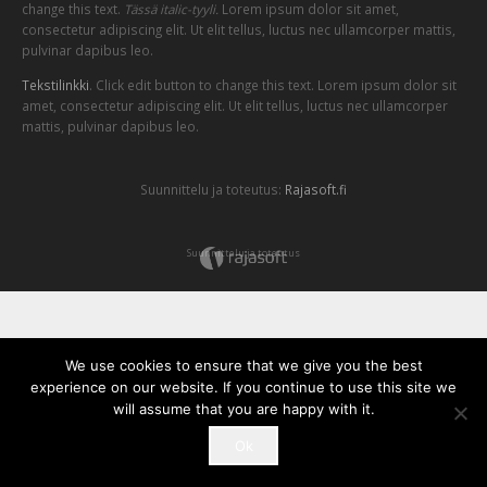
change this text.
Tässä italic-tyyli.
Lorem ipsum dolor sit amet,
consectetur adipiscing elit. Ut elit tellus, luctus nec ullamcorper mattis,
pulvinar dapibus leo.
Tekstilinkki
. Click edit button to change this text. Lorem ipsum dolor sit
amet, consectetur adipiscing elit. Ut elit tellus, luctus nec ullamcorper
mattis, pulvinar dapibus leo.
Suunnittelu ja toteutus:
Rajasoft.fi
Suunnittelu ja toteutus
We use cookies to ensure that we give you the best
experience on our website. If you continue to use this site we
will assume that you are happy with it.
Ok