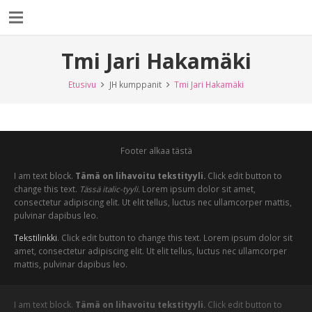
Tmi Jari Hakamäki
Etusivu
JH kumppanit
Tmi Jari Hakamäki
Footer alkaa tästä
I am text block.
Tämä on lihavoitu tekstityyli.
Click edit button to
change this text.
Tässä italic-tyyli.
Lorem ipsum dolor sit amet,
consectetur adipiscing elit. Ut elit tellus, luctus nec ullamcorper mattis,
pulvinar dapibus leo.
Tekstilinkki
. Click edit button to change this text. Lorem ipsum dolor sit
amet, consectetur adipiscing elit. Ut elit tellus, luctus nec ullamcorper
mattis, pulvinar dapibus leo.
I am text block.
Tämä on lihavoitu tekstityyli.
Click edit button to