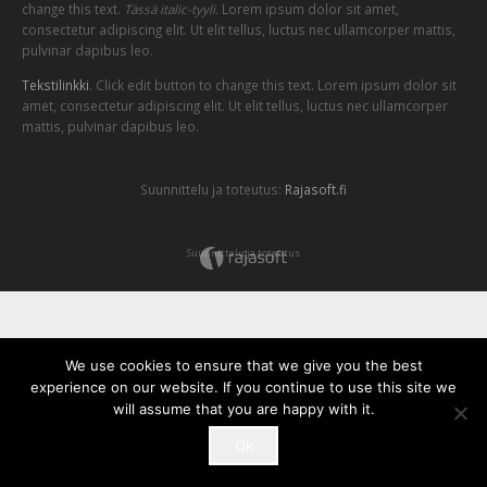
change this text.
Tässä italic-tyyli.
Lorem ipsum dolor sit amet,
consectetur adipiscing elit. Ut elit tellus, luctus nec ullamcorper mattis,
pulvinar dapibus leo.
Tekstilinkki
. Click edit button to change this text. Lorem ipsum dolor sit
amet, consectetur adipiscing elit. Ut elit tellus, luctus nec ullamcorper
mattis, pulvinar dapibus leo.
Suunnittelu ja toteutus:
Rajasoft.fi
Suunnittelu ja toteutus
We use cookies to ensure that we give you the best
experience on our website. If you continue to use this site we
will assume that you are happy with it.
Ok