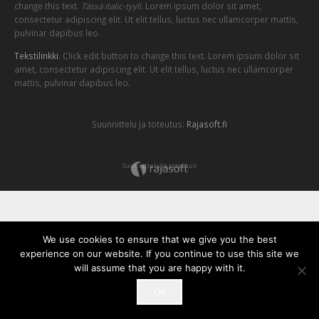
change this text.
Tässä italic-tyyli.
Lorem ipsum dolor sit amet,
consectetur adipiscing elit. Ut elit tellus, luctus nec ullamcorper mattis,
pulvinar dapibus leo.
Tekstilinkki
. Click edit button to change this text. Lorem ipsum dolor sit
amet, consectetur adipiscing elit. Ut elit tellus, luctus nec ullamcorper
mattis, pulvinar dapibus leo.
Suunnittelu ja toteutus:
Rajasoft.fi
Suunnittelu ja toteutus
We use cookies to ensure that we give you the best
experience on our website. If you continue to use this site we
will assume that you are happy with it.
Ok