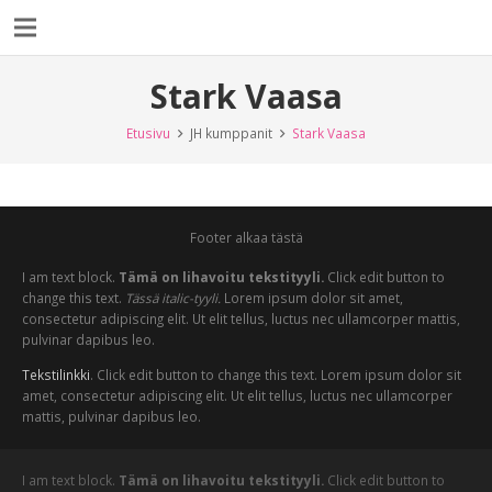
Stark Vaasa
Etusivu
JH kumppanit
Stark Vaasa
Footer alkaa tästä
I am text block.
Tämä on lihavoitu tekstityyli.
Click edit button to
change this text.
Tässä italic-tyyli.
Lorem ipsum dolor sit amet,
consectetur adipiscing elit. Ut elit tellus, luctus nec ullamcorper mattis,
pulvinar dapibus leo.
Tekstilinkki
. Click edit button to change this text. Lorem ipsum dolor sit
amet, consectetur adipiscing elit. Ut elit tellus, luctus nec ullamcorper
mattis, pulvinar dapibus leo.
I am text block.
Tämä on lihavoitu tekstityyli.
Click edit button to