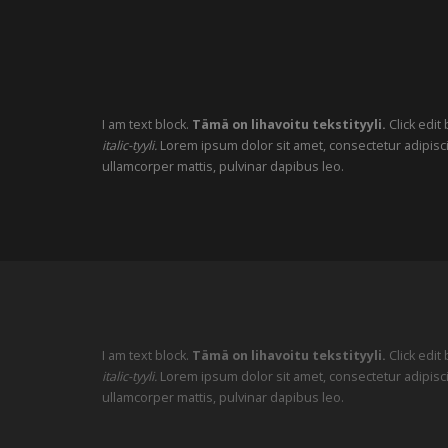
I am text block.
Tämä on lihavoitu tekstityyli.
Click edit
italic-tyyli.
Lorem ipsum dolor sit amet, consectetur adipiscing 
ullamcorper mattis, pulvinar dapibus leo.
I am text block.
Tämä on lihavoitu tekstityyli.
Click edit
italic-tyyli.
Lorem ipsum dolor sit amet, consectetur adipiscing 
ullamcorper mattis, pulvinar dapibus leo.