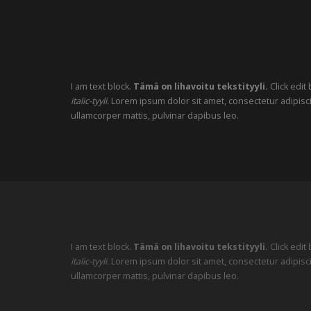
I am text block.
Tämä on lihavoitu tekstityyli.
Click edit
italic-tyyli.
Lorem ipsum dolor sit amet, consectetur adipiscing 
ullamcorper mattis, pulvinar dapibus leo.
I am text block.
Tämä on lihavoitu tekstityyli.
Click edit
italic-tyyli.
Lorem ipsum dolor sit amet, consectetur adipiscing 
ullamcorper mattis, pulvinar dapibus leo.