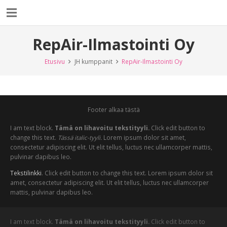
RepAir-Ilmastointi Oy
Etusivu
JH kumppanit
RepAir-Ilmastointi Oy
Footer alkaa tästä
I am text block.
Tämä on lihavoitu tekstityyli.
Click edit button to
change this text.
Tässä italic-tyyli.
Lorem ipsum dolor sit amet,
consectetur adipiscing elit. Ut elit tellus, luctus nec ullamcorper mattis,
pulvinar dapibus leo.
Tekstilinkki
. Click edit button to change this text. Lorem ipsum dolor sit
amet, consectetur adipiscing elit. Ut elit tellus, luctus nec ullamcorper
mattis, pulvinar dapibus leo.
I am text block.
Tämä on lihavoitu tekstityyli.
Click edit button to