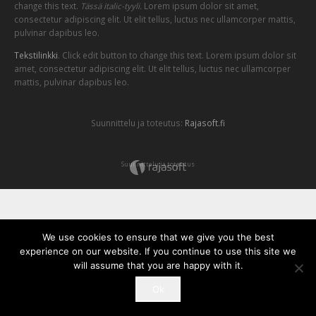
change this text.
Tässä italic-tyyli.
Lorem ipsum dolor sit amet,
consectetur adipiscing elit. Ut elit tellus, luctus nec ullamcorper mattis,
pulvinar dapibus leo.
Tekstilinkki
. Click edit button to change this text. Lorem ipsum dolor sit
amet, consectetur adipiscing elit. Ut elit tellus, luctus nec ullamcorper
mattis, pulvinar dapibus leo.
Suunnittelu ja toteutus:
Rajasoft.fi
Suunnittelu ja toteutus
We use cookies to ensure that we give you the best
experience on our website. If you continue to use this site we
will assume that you are happy with it.
Ok