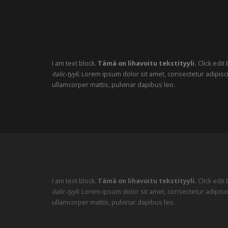
I am text block.
Tämä on lihavoitu tekstityyli.
Click edit
italic-tyyli.
Lorem ipsum dolor sit amet, consectetur adipiscing 
ullamcorper mattis, pulvinar dapibus leo.
I am text block.
Tämä on lihavoitu tekstityyli.
Click edit
italic-tyyli.
Lorem ipsum dolor sit amet, consectetur adipiscing 
ullamcorper mattis, pulvinar dapibus leo.