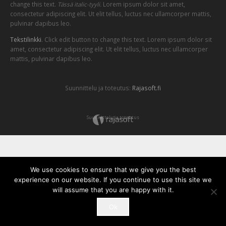
change this text.
Tässä italic-tyyli.
Lorem ipsum dolor sit amet,
consectetur adipiscing elit. Ut elit tellus, luctus nec ullamcorper mattis,
pulvinar dapibus leo.
Tekstilinkki
. Click edit button to change this text. Lorem ipsum dolor sit
amet, consectetur adipiscing elit. Ut elit tellus, luctus nec ullamcorper
mattis, pulvinar dapibus leo.
Suunnittelu ja toteutus:
Rajasoft.fi
Suunnittelu ja toteutus
We use cookies to ensure that we give you the best
experience on our website. If you continue to use this site we
will assume that you are happy with it.
Ok