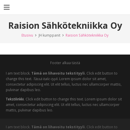
Raision Sähkötekniikka Oy
Etusivu
JH kumppanit
Raision Sähkötekniikka Oy
Footer alkaa tästä
I am text block.
Tämä on lihavoitu tekstityyli.
Click edit button to
change this text.
Tässä italic-tyyli.
Lorem ipsum dolor sit amet,
consectetur adipiscing elit. Ut elit tellus, luctus nec ullamcorper mattis,
pulvinar dapibus leo.
Tekstilinkki
. Click edit button to change this text. Lorem ipsum dolor sit
amet, consectetur adipiscing elit. Ut elit tellus, luctus nec ullamcorper
mattis, pulvinar dapibus leo.
I am text block.
Tämä on lihavoitu tekstityyli.
Click edit button to