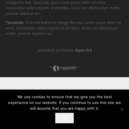
change this text.
Tässä italic-tyyli.
Lorem ipsum dolor sit amet,
consectetur adipiscing elit. Ut elit tellus, luctus nec ullamcorper mattis,
pulvinar dapibus leo.
Tekstilinkki
. Click edit button to change this text. Lorem ipsum dolor sit
amet, consectetur adipiscing elit. Ut elit tellus, luctus nec ullamcorper
mattis, pulvinar dapibus leo.
Suunnittelu ja toteutus:
Rajasoft.fi
Suunnittelu ja toteutus
We use cookies to ensure that we give you the best
experience on our website. If you continue to use this site we
will assume that you are happy with it.
Ok