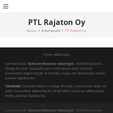
PTL Rajaton Oy
Etusivu
JH kumppanit
PTL Rajaton Oy
Footer alkaa tästä
I am text block.
Tämä on lihavoitu tekstityyli.
Click edit button to
change this text.
Tässä italic-tyyli.
Lorem ipsum dolor sit amet,
consectetur adipiscing elit. Ut elit tellus, luctus nec ullamcorper mattis,
pulvinar dapibus leo.
Tekstilinkki
. Click edit button to change this text. Lorem ipsum dolor sit
amet, consectetur adipiscing elit. Ut elit tellus, luctus nec ullamcorper
mattis, pulvinar dapibus leo.
I am text block.
Tämä on lihavoitu tekstityyli.
Click edit button to