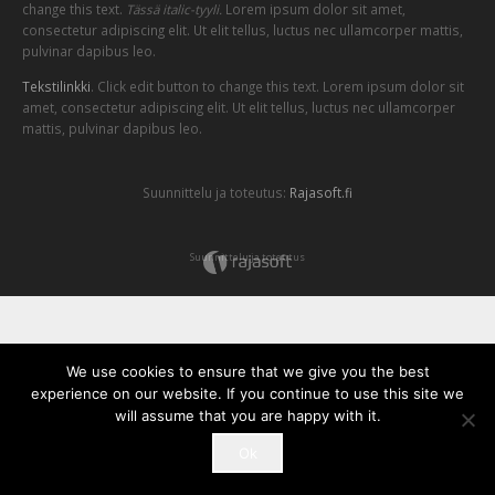
change this text.
Tässä italic-tyyli.
Lorem ipsum dolor sit amet,
consectetur adipiscing elit. Ut elit tellus, luctus nec ullamcorper mattis,
pulvinar dapibus leo.
Tekstilinkki
. Click edit button to change this text. Lorem ipsum dolor sit
amet, consectetur adipiscing elit. Ut elit tellus, luctus nec ullamcorper
mattis, pulvinar dapibus leo.
Suunnittelu ja toteutus:
Rajasoft.fi
Suunnittelu ja toteutus
We use cookies to ensure that we give you the best
experience on our website. If you continue to use this site we
will assume that you are happy with it.
Ok