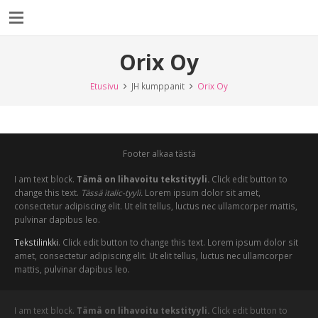
Orix Oy
Etusivu
JH kumppanit
Orix Oy
Footer alkaa tästä
I am text block.
Tämä on lihavoitu tekstityyli.
Click edit button to
change this text.
Tässä italic-tyyli.
Lorem ipsum dolor sit amet,
consectetur adipiscing elit. Ut elit tellus, luctus nec ullamcorper mattis,
pulvinar dapibus leo.
Tekstilinkki
. Click edit button to change this text. Lorem ipsum dolor sit
amet, consectetur adipiscing elit. Ut elit tellus, luctus nec ullamcorper
mattis, pulvinar dapibus leo.
I am text block.
Tämä on lihavoitu tekstityyli.
Click edit button to