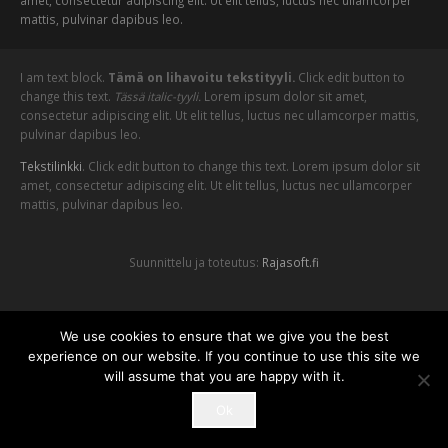
amet, consectetur adipiscing elit. Ut elit tellus, luctus nec ullamcorper
mattis, pulvinar dapibus leo.
I am text block.
Tämä on lihavoitu tekstityyli.
Click edit button to
change this text.
Tässä italic-tyyli.
Lorem ipsum dolor sit amet,
consectetur adipiscing elit. Ut elit tellus, luctus nec ullamcorper mattis,
pulvinar dapibus leo.
Tekstilinkki
. Click edit button to change this text. Lorem ipsum dolor sit
amet, consectetur adipiscing elit. Ut elit tellus, luctus nec ullamcorper
mattis, pulvinar dapibus leo.
Suunnittelu ja toteutus:
Rajasoft.fi
Suunnittelu ja toteutus
We use cookies to ensure that we give you the best
experience on our website. If you continue to use this site we
will assume that you are happy with it.
Ok