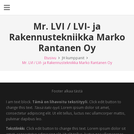
Mr. LVI / LVI- ja
Rakennustekniikka Marko
Rantanen Oy
Etusivu
JH kumppanit
Mr. LVI / LVI- ja Rakennustekniikka Marko Rantanen Oy
Footer alkaa tästä
I am text block.
Tämä on lihavoitu tekstityyli.
Click edit button to
change this text.
Tässä italic-tyyli.
Lorem ipsum dolor sit amet,
consectetur adipiscing elit. Ut elit tellus, luctus nec ullamcorper mattis,
pulvinar dapibus leo.
Tekstilinkki
. Click edit button to change this text. Lorem ipsum dolor sit