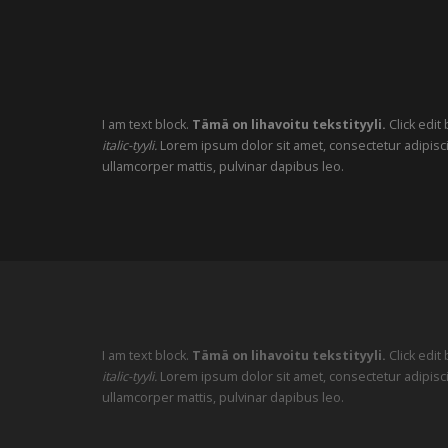
I am text block.
Tämä on lihavoitu tekstityyli.
Click edit
italic-tyyli.
Lorem ipsum dolor sit amet, consectetur adipiscing 
ullamcorper mattis, pulvinar dapibus leo.
I am text block.
Tämä on lihavoitu tekstityyli.
Click edit
italic-tyyli.
Lorem ipsum dolor sit amet, consectetur adipiscing 
ullamcorper mattis, pulvinar dapibus leo.