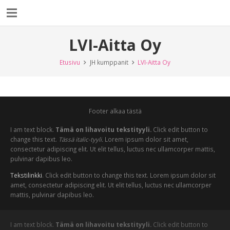
LVI-Aitta Oy
Etusivu
JH kumppanit
LVI-Aitta Oy
Footer alkaa tästä
I am text block.
Tämä on lihavoitu tekstityyli.
Click edit button to
change this text.
Tässä italic-tyyli.
Lorem ipsum dolor sit amet,
consectetur adipiscing elit. Ut elit tellus, luctus nec ullamcorper mattis,
pulvinar dapibus leo.
Tekstilinkki
. Click edit button to change this text. Lorem ipsum dolor sit
amet, consectetur adipiscing elit. Ut elit tellus, luctus nec ullamcorper
mattis, pulvinar dapibus leo.
I am text block.
Tämä on lihavoitu tekstityyli.
Click edit button to