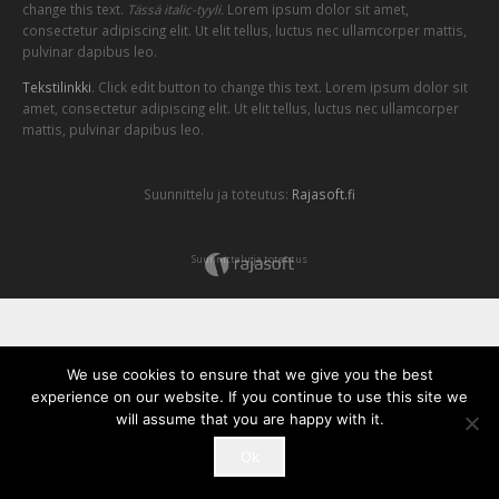
change this text.
Tässä italic-tyyli.
Lorem ipsum dolor sit amet,
consectetur adipiscing elit. Ut elit tellus, luctus nec ullamcorper mattis,
pulvinar dapibus leo.
Tekstilinkki
. Click edit button to change this text. Lorem ipsum dolor sit
amet, consectetur adipiscing elit. Ut elit tellus, luctus nec ullamcorper
mattis, pulvinar dapibus leo.
Suunnittelu ja toteutus:
Rajasoft.fi
Suunnittelu ja toteutus
We use cookies to ensure that we give you the best
experience on our website. If you continue to use this site we
will assume that you are happy with it.
Ok