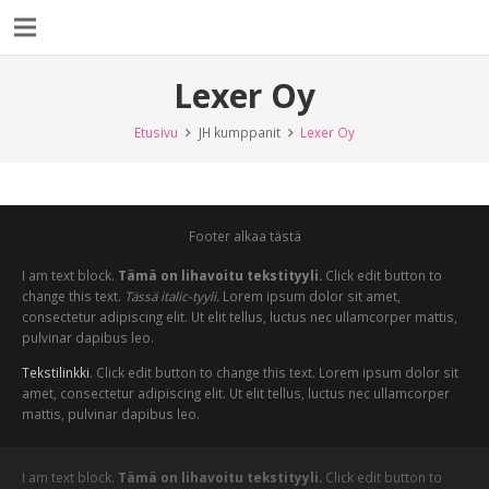
Lexer Oy
Etusivu
JH kumppanit
Lexer Oy
Footer alkaa tästä
I am text block.
Tämä on lihavoitu tekstityyli.
Click edit button to
change this text.
Tässä italic-tyyli.
Lorem ipsum dolor sit amet,
consectetur adipiscing elit. Ut elit tellus, luctus nec ullamcorper mattis,
pulvinar dapibus leo.
Tekstilinkki
. Click edit button to change this text. Lorem ipsum dolor sit
amet, consectetur adipiscing elit. Ut elit tellus, luctus nec ullamcorper
mattis, pulvinar dapibus leo.
I am text block.
Tämä on lihavoitu tekstityyli.
Click edit button to