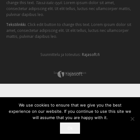
change this text.
Tässä italic-tyyli.
Lorem ipsum dolor sit amet,
consectetur adipiscing elit. Ut elit tellus, luctus nec ullamcorper mattis,
pulvinar dapibus leo.
Tekstilinkki
. Click edit button to change this text. Lorem ipsum dolor sit
amet, consectetur adipiscing elit. Ut elit tellus, luctus nec ullamcorper
mattis, pulvinar dapibus leo.
Suunnittelu ja toteutus:
Rajasoft.fi
Suunnittelu ja toteutus
We use cookies to ensure that we give you the best
experience on our website. If you continue to use this site we
will assume that you are happy with it.
Ok