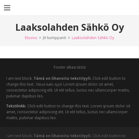
Laaksolahden Sähkö Oy
Etusivu
JH kumppanit
Laaksolahden Sähkö Oy
Footer alkaa tästä
I am text block.
Tämä on lihavoitu tekstityyli.
Click edit button to
change this text.
Tässä italic-tyyli.
Lorem ipsum dolor sit amet,
consectetur adipiscing elit. Ut elit tellus, luctus nec ullamcorper mattis,
pulvinar dapibus leo.
Tekstilinkki
. Click edit button to change this text. Lorem ipsum dolor sit
amet, consectetur adipiscing elit. Ut elit tellus, luctus nec ullamcorper
mattis, pulvinar dapibus leo.
I am text block.
Tämä on lihavoitu tekstityyli.
Click edit button to