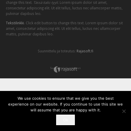
change this text.
Tässä italic-tyyli.
Lorem ipsum dolor sit amet,
consectetur adipiscing elit. Ut elit tellus, luctus nec ullamcorper mattis,
pulvinar dapibus leo.
Tekstilinkki
. Click edit button to change this text. Lorem ipsum dolor sit
amet, consectetur adipiscing elit. Ut elit tellus, luctus nec ullamcorper
mattis, pulvinar dapibus leo.
Suunnittelu ja toteutus:
Rajasoft.fi
Suunnittelu ja toteutus
We use cookies to ensure that we give you the best
experience on our website. If you continue to use this site we
will assume that you are happy with it.
Ok