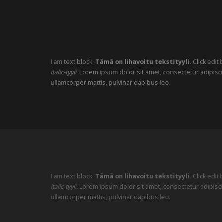
I am text block.
Tämä on lihavoitu tekstityyli.
Click edit
italic-tyyli.
Lorem ipsum dolor sit amet, consectetur adipiscing 
ullamcorper mattis, pulvinar dapibus leo.
I am text block.
Tämä on lihavoitu tekstityyli.
Click edit
italic-tyyli.
Lorem ipsum dolor sit amet, consectetur adipiscing 
ullamcorper mattis, pulvinar dapibus leo.