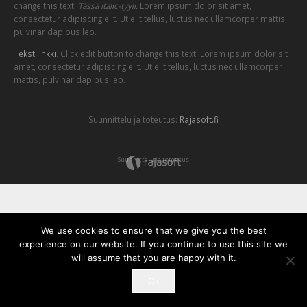
change this text.
Tässä italic-tyyli.
Lorem ipsum dolor sit amet,
consectetur adipiscing elit. Ut elit tellus, luctus nec ullamcorper mattis,
pulvinar dapibus leo.
Tekstilinkki
. Click edit button to change this text. Lorem ipsum dolor sit
amet, consectetur adipiscing elit. Ut elit tellus, luctus nec ullamcorper
mattis, pulvinar dapibus leo.
Suunnittelu ja toteutus:
Rajasoft.fi
Suunnittelu ja toteutus
We use cookies to ensure that we give you the best
experience on our website. If you continue to use this site we
will assume that you are happy with it.
Ok