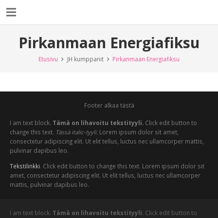
Pirkanmaan Energiafiksu
Etusivu
JH kumppanit
Pirkanmaan Energiafiksu
Footer alkaa tästä
I am text block.
Tämä on lihavoitu tekstityyli.
Click edit button to
change this text.
Tässä italic-tyyli.
Lorem ipsum dolor sit amet,
consectetur adipiscing elit. Ut elit tellus, luctus nec ullamcorper mattis,
pulvinar dapibus leo.
Tekstilinkki
. Click edit button to change this text. Lorem ipsum dolor sit
amet, consectetur adipiscing elit. Ut elit tellus, luctus nec ullamcorper
mattis, pulvinar dapibus leo.
I am text block.
Tämä on lihavoitu tekstityyli.
Click edit button to