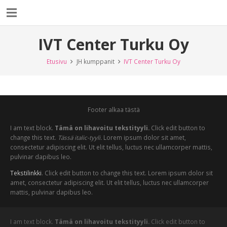
IVT Center Turku Oy
Etusivu
JH kumppanit
IVT Center Turku Oy
Footer alkaa tästä
I am text block.
Tämä on lihavoitu tekstityyli.
Click edit button to
change this text.
Tässä italic-tyyli.
Lorem ipsum dolor sit amet,
consectetur adipiscing elit. Ut elit tellus, luctus nec ullamcorper mattis,
pulvinar dapibus leo.
Tekstilinkki
. Click edit button to change this text. Lorem ipsum dolor sit
amet, consectetur adipiscing elit. Ut elit tellus, luctus nec ullamcorper
mattis, pulvinar dapibus leo.
I am text block.
Tämä on lihavoitu tekstityyli.
Click edit button to