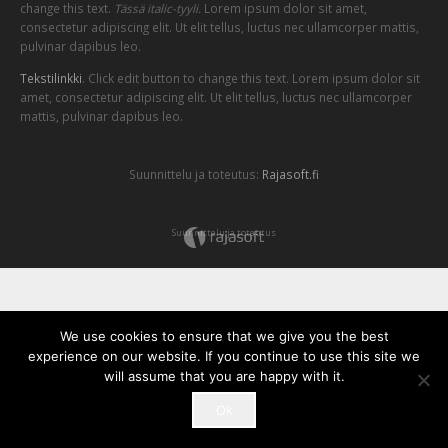
change this text.
Tässä italic-tyyli.
Lorem ipsum dolor sit amet,
consectetur adipiscing elit. Ut elit tellus, luctus nec ullamcorper mattis,
pulvinar dapibus leo.
Tekstilinkki
. Click edit button to change this text. Lorem ipsum dolor sit
amet, consectetur adipiscing elit. Ut elit tellus, luctus nec ullamcorper
mattis, pulvinar dapibus leo.
Suunnittelu ja toteutus:
Rajasoft.fi
Suunnittelu ja toteutus
We use cookies to ensure that we give you the best
experience on our website. If you continue to use this site we
will assume that you are happy with it.
Ok