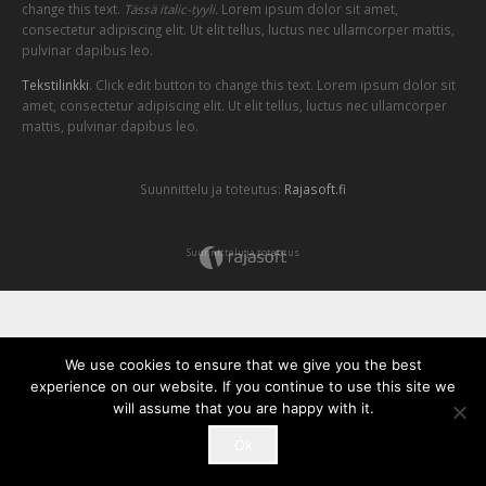
change this text.
Tässä italic-tyyli.
Lorem ipsum dolor sit amet,
consectetur adipiscing elit. Ut elit tellus, luctus nec ullamcorper mattis,
pulvinar dapibus leo.
Tekstilinkki
. Click edit button to change this text. Lorem ipsum dolor sit
amet, consectetur adipiscing elit. Ut elit tellus, luctus nec ullamcorper
mattis, pulvinar dapibus leo.
Suunnittelu ja toteutus:
Rajasoft.fi
Suunnittelu ja toteutus
We use cookies to ensure that we give you the best
experience on our website. If you continue to use this site we
will assume that you are happy with it.
Ok