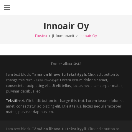
Innoair Oy
Etusivu
JH kumppanit
Innoair Oy
Footer alkaa tästä
I am text block.
Tämä on lihavoitu tekstityyli.
Click edit button to
change this text.
Tässä italic-tyyli.
Lorem ipsum dolor sit amet,
consectetur adipiscing elit. Ut elit tellus, luctus nec ullamcorper mattis,
pulvinar dapibus leo.
Tekstilinkki
. Click edit button to change this text. Lorem ipsum dolor sit
amet, consectetur adipiscing elit. Ut elit tellus, luctus nec ullamcorper
mattis, pulvinar dapibus leo.
I am text block.
Tämä on lihavoitu tekstityyli.
Click edit button to