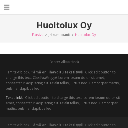
Huoltolux Oy
Etusivu
JH kumppanit
Huoltolux Oy
Footer alkaa tästä
I am text block.
Tämä on lihavoitu tekstityyli.
Click edit button to
change this text.
Tässä italic-tyyli.
Lorem ipsum dolor sit amet,
consectetur adipiscing elit. Ut elit tellus, luctus nec ullamcorper mattis,
pulvinar dapibus leo.
Tekstilinkki
. Click edit button to change this text. Lorem ipsum dolor sit
amet, consectetur adipiscing elit. Ut elit tellus, luctus nec ullamcorper
mattis, pulvinar dapibus leo.
I am text block.
Tämä on lihavoitu tekstityyli.
Click edit button to