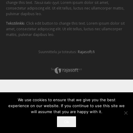
change this text.
Tässä italic-tyyli.
Lorem ipsum dolor sit amet,
consectetur adipiscing elit. Ut elit tellus, luctus nec ullamcorper mattis,
pulvinar dapibus leo.
Tekstilinkki
. Click edit button to change this text. Lorem ipsum dolor sit
amet, consectetur adipiscing elit. Ut elit tellus, luctus nec ullamcorper
mattis, pulvinar dapibus leo.
Suunnittelu ja toteutus:
Rajasoft.fi
Suunnittelu ja toteutus
We use cookies to ensure that we give you the best
experience on our website. If you continue to use this site we
will assume that you are happy with it.
Ok