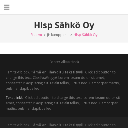
Hlsp Sähkö Oy
Etusivu
JH kumppanit
Hlsp Sähkö Oy
Footer alkaa tästä
I am text block.
Tämä on lihavoitu tekstityyli.
Click edit button to
change this text.
Tässä italic-tyyli.
Lorem ipsum dolor sit amet,
consectetur adipiscing elit. Ut elit tellus, luctus nec ullamcorper mattis,
pulvinar dapibus leo.
Tekstilinkki
. Click edit button to change this text. Lorem ipsum dolor sit
amet, consectetur adipiscing elit. Ut elit tellus, luctus nec ullamcorper
mattis, pulvinar dapibus leo.
I am text block.
Tämä on lihavoitu tekstityyli.
Click edit button to