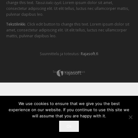
change this text.
Tässä italic-tyyli.
Lorem ipsum dolor sit amet,
consectetur adipiscing elit. Ut elit tellus, luctus nec ullamcorper mattis,
pulvinar dapibus leo.
Tekstilinkki
. Click edit button to change this text. Lorem ipsum dolor sit
amet, consectetur adipiscing elit. Ut elit tellus, luctus nec ullamcorper
mattis, pulvinar dapibus leo.
Suunnittelu ja toteutus:
Rajasoft.fi
Suunnittelu ja toteutus
We use cookies to ensure that we give you the best
experience on our website. If you continue to use this site we
will assume that you are happy with it.
Ok