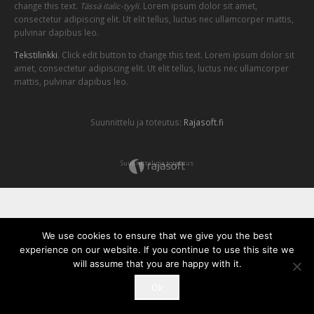
change this text.
Tässä italic-tyyli.
Lorem ipsum dolor sit amet,
consectetur adipiscing elit. Ut elit tellus, luctus nec ullamcorper mattis,
pulvinar dapibus leo.
Tekstilinkki
. Click edit button to change this text. Lorem ipsum dolor sit
amet, consectetur adipiscing elit. Ut elit tellus, luctus nec ullamcorper
mattis, pulvinar dapibus leo.
Suunnittelu ja toteutus:
Rajasoft.fi
Suunnittelu ja toteutus
We use cookies to ensure that we give you the best
experience on our website. If you continue to use this site we
will assume that you are happy with it.
Ok