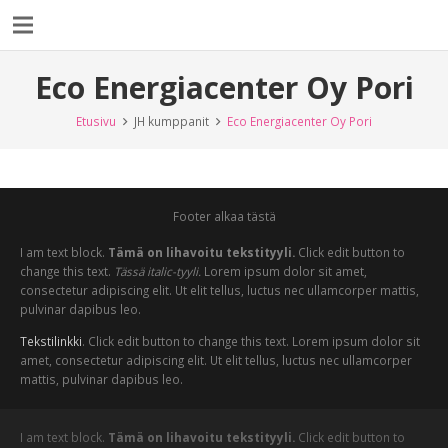
Eco Energiacenter Oy Pori
Etusivu
JH kumppanit
Eco Energiacenter Oy Pori
Footer alkaa tästä
I am text block.
Tämä on lihavoitu tekstityyli.
Click edit button to
change this text.
Tässä italic-tyyli.
Lorem ipsum dolor sit amet,
consectetur adipiscing elit. Ut elit tellus, luctus nec ullamcorper mattis,
pulvinar dapibus leo.
Tekstilinkki
. Click edit button to change this text. Lorem ipsum dolor sit
amet, consectetur adipiscing elit. Ut elit tellus, luctus nec ullamcorper
mattis, pulvinar dapibus leo.
I am text block.
Tämä on lihavoitu tekstityyli.
Click edit button to