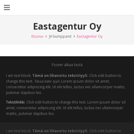
Eastagentur Oy
Etusivu
JH kumppanit
Eastagentur Oy
Footer alkaa tästä
I am text block.
Tämä on lihavoitu tekstityyli.
Click edit button to
change this text.
Tässä italic-tyyli.
Lorem ipsum dolor sit amet,
consectetur adipiscing elit. Ut elit tellus, luctus nec ullamcorper mattis,
pulvinar dapibus leo.
Tekstilinkki
. Click edit button to change this text. Lorem ipsum dolor sit
amet, consectetur adipiscing elit. Ut elit tellus, luctus nec ullamcorper
mattis, pulvinar dapibus leo.
I am text block.
Tämä on lihavoitu tekstityyli.
Click edit button to