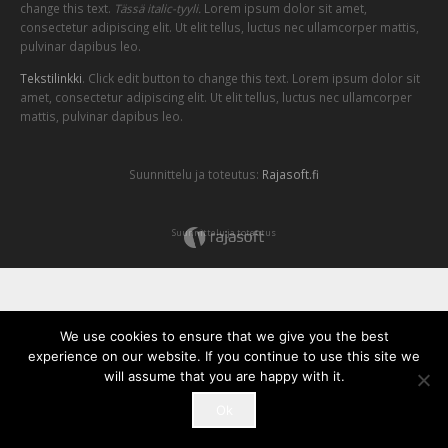
change this text.
Tässä italic-tyyli.
Lorem ipsum dolor sit amet,
consectetur adipiscing elit. Ut elit tellus, luctus nec ullamcorper mattis,
pulvinar dapibus leo.
Tekstilinkki
. Click edit button to change this text. Lorem ipsum dolor sit
amet, consectetur adipiscing elit. Ut elit tellus, luctus nec ullamcorper
mattis, pulvinar dapibus leo.
Suunnittelu ja toteutus:
Rajasoft.fi
Suunnittelu ja toteutus
We use cookies to ensure that we give you the best
experience on our website. If you continue to use this site we
will assume that you are happy with it.
Ok