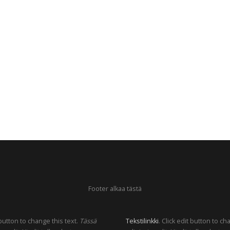
Footer alkaa tästä
 button to change this text.
Tässä
Tekstilinkki
. Click edit button to c