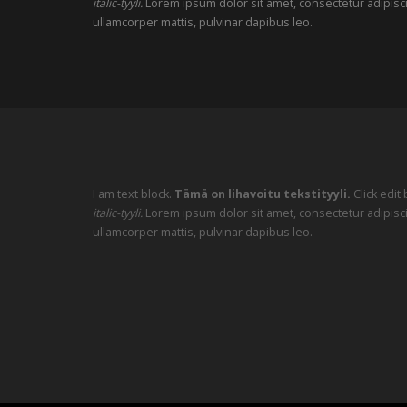
italic-tyyli.
Lorem ipsum dolor sit amet, consectetur adipiscing 
ullamcorper mattis, pulvinar dapibus leo.
I am text block.
Tämä on lihavoitu tekstityyli.
Click edit
italic-tyyli.
Lorem ipsum dolor sit amet, consectetur adipiscing 
ullamcorper mattis, pulvinar dapibus leo.