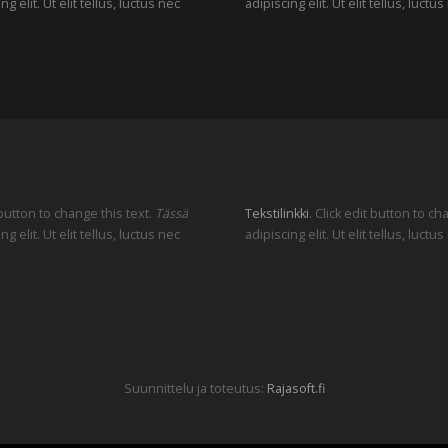
elit. Ut elit tellus, luctus nec
adipiscing elit. Ut elit tellus, luc
 button to change this text.
Tässä
Tekstilinkki
. Click edit button to c
elit. Ut elit tellus, luctus nec
adipiscing elit. Ut elit tellus, luc
Suunnittelu ja toteutus:
Rajasoft.fi