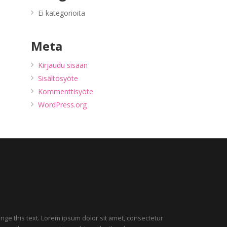
Ei kategorioita
Meta
Kirjaudu sisään
Sisältösyöte
Kommenttisyöte
WordPress.org
hange this text. Lorem ipsum dolor sit amet, consectetur